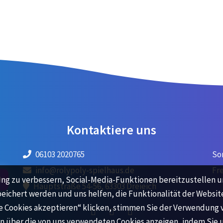
Kontaktiere uns
06103 2020765
So
info@rolypoly-spielhaus.de
Fr
ung zu verbessern, Social-Media-Funktionen bereitzustellen u
N
Hauptstraße 54-56, 63303 Dreieich
peichert werden und uns helfen, die Funktionalität der Websit
lle Cookies akzeptieren“ klicken, stimmen Sie der Verwendung v
n über die von uns verwendeten Cookies anzeigen, indem Sie 