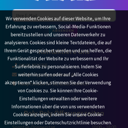
Wir verwenden Cookies auf dieser Website, um Ihre
Erfahrung zu verbessern, Social-Media-Funktionen
ABSENDEN
bereitzustellen und unseren Datenverkehr zu
analysieren. Cookies sind kleine Textdateien, die auf
Kontaktiere uns
Ihrem Gerät gespeichert werden und uns helfen, die
Funktionalität der Website zu verbessern und Ihr
06103 2020765
Surferlebnis zu personalisieren. Indem Sie
weiterhin surfen oder auf „Alle Cookies
info@rolypoly-spielhaus.de
akzeptieren“ klicken, stimmen Sie der Verwendung
Hauptstraße 54-56, 63303 Dreieich
von Cookies zu. Sie können Ihre Cookie-
Einstellungen verwalten oder weitere
Informationen über die von uns verwendeten
Roly Poly Öffnungszeiten
Cookies anzeigen, indem Sie unsere Cookie-
Einstellungen oder Datenschutzrichtlinie besuchen.
Sonntag-Donnerstag
10:00 – 18:00