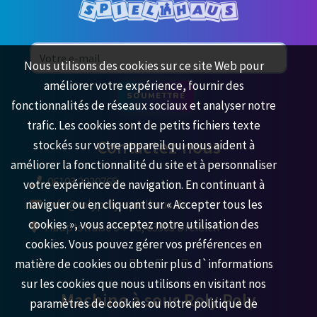
Nous utilisons des cookies sur ce site Web pour
améliorer votre expérience, fournir des
SOUMETTRE
fonctionnalités de réseaux sociaux et analyser notre
trafic. Les cookies sont de petits fichiers texte
Contactez-nous
stockés sur votre appareil qui nous aident à
améliorer la fonctionnalité du site et à personnaliser
06103 2020765
votre expérience de navigation. En continuant à
naviguer ou en cliquant sur « Accepter tous les
info@rolypoly-spielhaus.de
cookies », vous acceptez notre utilisation des
Hauptstraße 54-56, 63303 Dreieich
cookies. Vous pouvez gérer vos préférences en
matière de cookies ou obtenir plus d`informations
sur les cookies que nous utilisons en visitant nos
Machine à sous Roly Poly
paramètres de cookies ou notre politique de