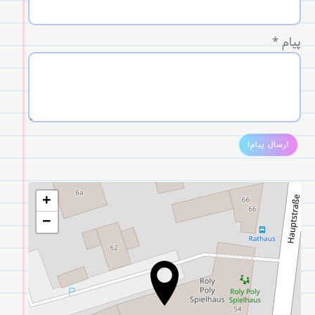
پیام
*
ارسال پیام!
+
−