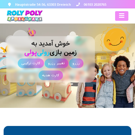
Hauptstraße 54-56, 63303 Dreieich
06103 2020765
خوش آمدید به
زمین بازی
رولی
پولی
رزرو
تغییر رزرو
کارت ترکیبی
کارت هدیه